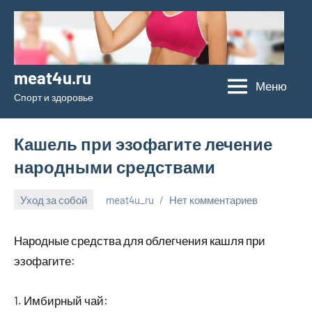
Перейти
к
содержимому
meat4u.ru
Меню
Спорт и здоровье
Кашель при эзофагите лечение
народными средствами
Уход за собой
meat4u_ru
Нет комментариев
30
января
Народные средства для облегчения кашля при
2024
эзофагите:
1. Имбирный чай: