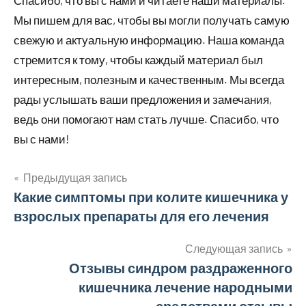
Спасибо, что вы с нами и читаете наши материалы.
Мы пишем для вас, чтобы вы могли получать самую
свежую и актуальную информацию. Наша команда
стремится к тому, чтобы каждый материал был
интересным, полезным и качественным. Мы всегда
рады услышать ваши предложения и замечания,
ведь они помогают нам стать лучше. Спасибо, что
вы с нами!
Предыдущая запись
Навигация
Какие симптомы при колите кишечника у
взрослых препараты для его лечения
по
записям
Следующая запись
Отзывы синдром раздраженного
кишечника лечение народными