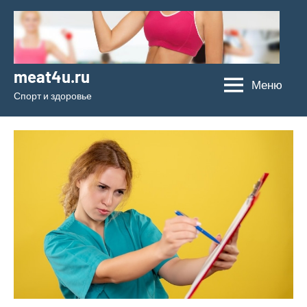
Перейти
к
содержимому
meat4u.ru
Меню
Спорт и здоровье