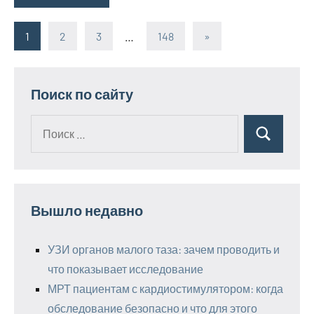
1
2
3
…
148
Следующие
»
Пагинация
записи
записей
Поиск по сайту
Поиск
Поиск
для:
Вышло недавно
УЗИ органов малого таза: зачем проводить и
что показывает исследование
МРТ пациентам с кардиостимулятором: когда
обследование безопасно и что для этого