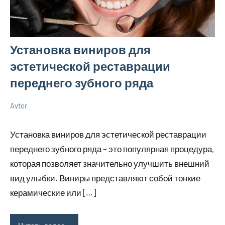
Установка виниров для
эстетической реставрации
переднего зубного ряда
Avtor
15
Нет
Новенькое
мая
комментариев
Установка виниров для эстетической реставрации
2026
переднего зубного ряда – это популярная процедура,
которая позволяет значительно улучшить внешний
вид улыбки. Виниры представляют собой тонкие
керамические или […]