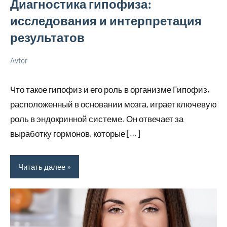
Диагностика гипофиза:
исследования и интерпретация
результатов
Avtor
26
Нет
Новенькое
марта
комментариев
Что такое гипофиз и его роль в организме Гипофиз,
2026
расположенный в основании мозга, играет ключевую
роль в эндокринной системе. Он отвечает за
выработку гормонов, которые […]
Читать далее