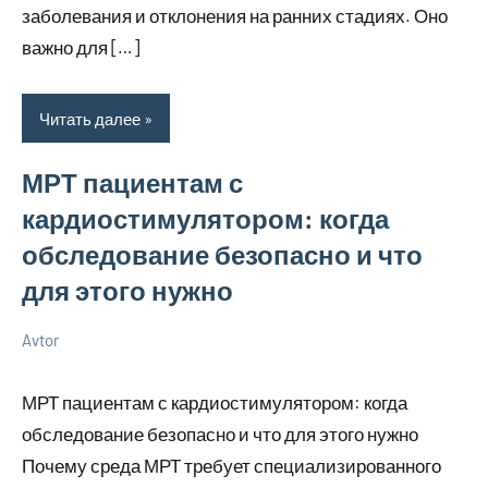
заболевания и отклонения на ранних стадиях. Оно
важно для […]
Читать далее
МРТ пациентам с
кардиостимулятором: когда
обследование безопасно и что
для этого нужно
Avtor
2
Нет
Новенькое
июля
комментариев
МРТ пациентам с кардиостимулятором: когда
2026
обследование безопасно и что для этого нужно
Почему среда МРТ требует специализированного