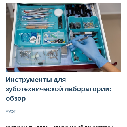
Инструменты для
зуботехнической лаборатории:
обзор
Avtor
26
Нет
Новенькое
марта
комментариев