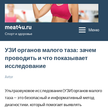
Перейти
к
содержимому
meat4u.ru
Меню
Спорт и здоровье
УЗИ органов малого таза: зачем
проводить и что показывает
исследование
Avtor
28
Нет
Новенькое
июля
комментариев
Ультразвуковое исследование (УЗИ) органов малого
2026
таза — это безопасный и информативный метод
диагностики, который помогает выявлять