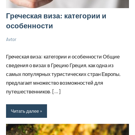
Греческая виза: категории и
особенности
Avtor
18
Нет
Новенькое
апреля
комментариев
Греческая виза: категории и особенности Общие
2026
сведения о визах в Грецию Греция, как одна из
самых популярных туристических стран Европы,
предлагает множество возможностей для
путешественников. […]
Читать далее