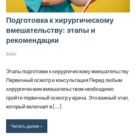
Подготовка к хирургическому
вмешательству: этапы и
рекомендации
Avtor
31
Нет
Новенькое
марта
комментариев
Этапы подготовки к хирургическому вмешательству
2026
Первичный осмотр и консультация Перед любым
хирургическим вмешательством необходимо
пройти первичный осмотр у врача. Это важный этап,
который включает в […]
Читать далее