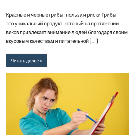
31
Нет
Новенькое
марта
комментариев
Красные и черные грибы: польза и риски Грибы —
2026
это уникальный продукт, который на протяжении
веков привлекает внимание людей благодаря своим
вкусовым качествам и питательной […]
Читать далее