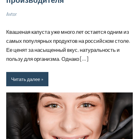
Avtor
23
Нет
Новенькое
июня
комментариев
Квашеная капуста уже много лет остается одним из
2026
самых популярных продуктов на российском столе.
Ее ценят за насыщенный вкус, натуральность и
пользу для организма. Однако […]
Читать далее