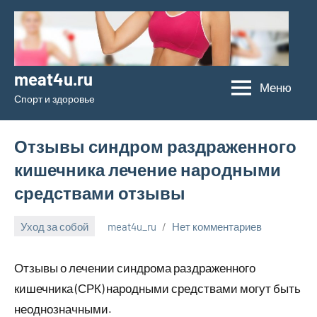
Перейти
к
содержимому
meat4u.ru
Меню
Спорт и здоровье
Отзывы синдром раздраженного
кишечника лечение народными
средствами отзывы
Уход за собой
meat4u_ru
Нет комментариев
30
января
Отзывы о лечении синдрома раздраженного
2024
кишечника (СРК) народными средствами могут быть
неоднозначными.