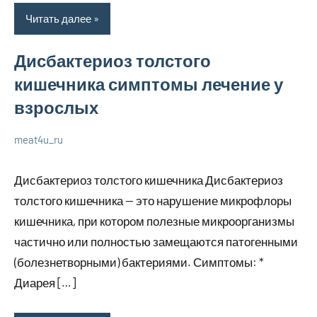
Читать далее
Дисбактериоз толстого
кишечника симптомы лечение у
взрослых
meat4u_ru
21
Нет
Уход
января
комментариев
за
Дисбактериоз толстого кишечника Дисбактериоз
2024
собой
толстого кишечника — это нарушение микрофлоры
кишечника, при котором полезные микроорганизмы
частично или полностью замещаются патогенными
(болезнетворными) бактериями. Симптомы: *
Диарея […]