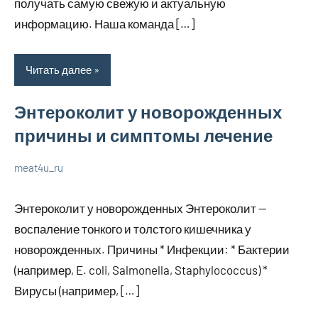
получать самую свежую и актуальную
информацию. Наша команда […]
Читать далее
Энтероколит у новорожденных
причины и симптомы лечение
meat4u_ru
21
Нет
Уход
января
комментариев
за
Энтероколит у новорожденных Энтероколит —
2024
собой
воспаление тонкого и толстого кишечника у
новорожденных. Причины * Инфекции: * Бактерии
(например, E. coli, Salmonella, Staphylococcus) *
Вирусы (например, […]