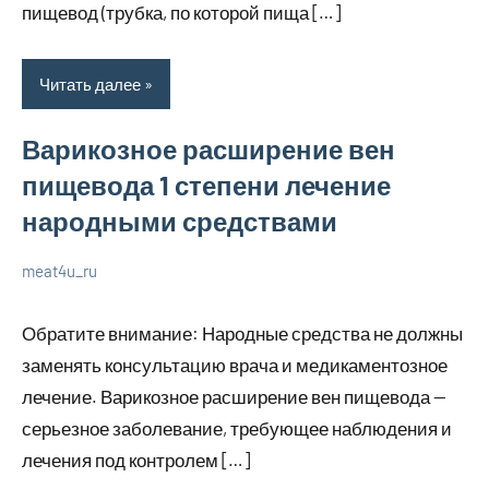
пищевод (трубка, по которой пища […]
Читать далее
Варикозное расширение вен
пищевода 1 степени лечение
народными средствами
meat4u_ru
21
Нет
Уход
января
комментариев
за
Обратите внимание: Народные средства не должны
2024
собой
заменять консультацию врача и медикаментозное
лечение. Варикозное расширение вен пищевода —
серьезное заболевание, требующее наблюдения и
лечения под контролем […]