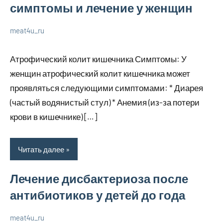
симптомы и лечение у женщин
meat4u_ru
21
Нет
Уход
января
комментариев
за
Атрофический колит кишечника Симптомы: У
2024
собой
женщин атрофический колит кишечника может
проявляться следующими симптомами: * Диарея
(частый водянистый стул) * Анемия (из-за потери
крови в кишечнике) […]
Читать далее
Лечение дисбактериоза после
антибиотиков у детей до года
meat4u_ru