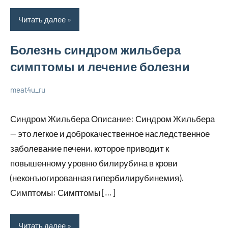
Читать далее
Болезнь синдром жильбера
симптомы и лечение болезни
meat4u_ru
21
Нет
Уход
января
комментариев
за
Синдром Жильбера Описание: Синдром Жильбера
2024
собой
— это легкое и доброкачественное наследственное
заболевание печени, которое приводит к
повышенному уровню билирубина в крови
(неконъюгированная гипербилирубинемия).
Симптомы: Симптомы […]
Читать далее