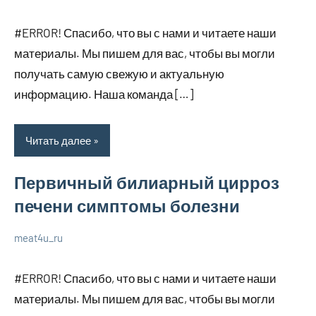
21
Нет
Уход
января
комментариев
за
#ERROR! Спасибо, что вы с нами и читаете наши
2024
собой
материалы. Мы пишем для вас, чтобы вы могли
получать самую свежую и актуальную
информацию. Наша команда […]
Читать далее
Первичный билиарный цирроз
печени симптомы болезни
meat4u_ru
21
Нет
Уход
января
комментариев
за
#ERROR! Спасибо, что вы с нами и читаете наши
2024
собой
материалы. Мы пишем для вас, чтобы вы могли