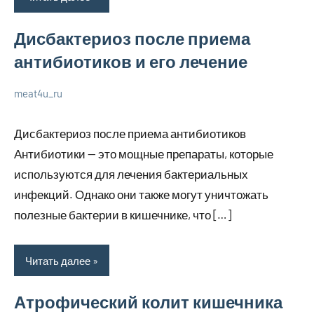
Дисбактериоз после приема
антибиотиков и его лечение
meat4u_ru
21
Нет
Уход
января
комментариев
за
Дисбактериоз после приема антибиотиков
2024
собой
Антибиотики — это мощные препараты, которые
используются для лечения бактериальных
инфекций. Однако они также могут уничтожать
полезные бактерии в кишечнике, что […]
Читать далее
Атрофический колит кишечника