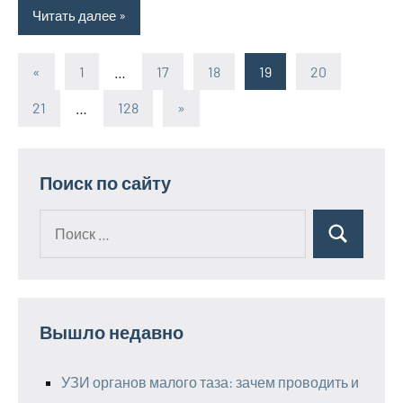
Читать далее
«
Предыдущие
1
…
17
18
19
20
Пагинация
записи
21
…
128
Следующие
»
записей
записи
Поиск по сайту
Поиск
Поиск
для:
Вышло недавно
УЗИ органов малого таза: зачем проводить и