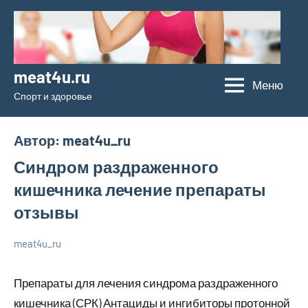
Перейти
к
содержимому
meat4u.ru
Меню
Спорт и здоровье
Автор:
meat4u_ru
Синдром раздраженного
кишечника лечение препараты
отзывы
meat4u_ru
21
Нет
Уход
января
комментариев
за
Препараты для лечения синдрома раздраженного
2024
собой
кишечника (СРК) Антациды и ингибиторы протонной