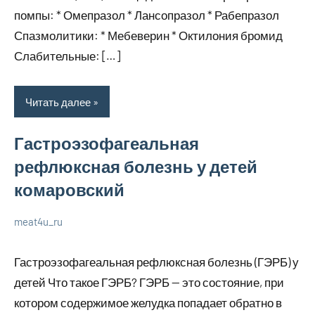
помпы: * Омепразол * Лансопразол * Рабепразол
Спазмолитики: * Мебеверин * Октилония бромид
Слабительные: […]
Читать далее
Гастроэзофагеальная
рефлюксная болезнь у детей
комаровский
meat4u_ru
21
Нет
Уход
января
комментариев
за
Гастроэзофагеальная рефлюксная болезнь (ГЭРБ) у
2024
собой
детей Что такое ГЭРБ? ГЭРБ — это состояние, при
котором содержимое желудка попадает обратно в