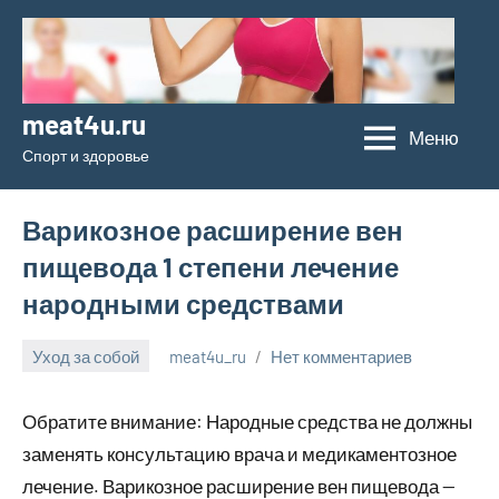
Перейти
к
содержимому
meat4u.ru
Меню
Спорт и здоровье
Варикозное расширение вен
пищевода 1 степени лечение
народными средствами
Уход за собой
meat4u_ru
Нет комментариев
21
января
Обратите внимание: Народные средства не должны
2024
заменять консультацию врача и медикаментозное
лечение. Варикозное расширение вен пищевода —