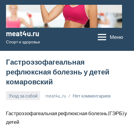
Перейти
к
содержимому
meat4u.ru
Меню
Спорт и здоровье
Гастроэзофагеальная
рефлюксная болезнь у детей
комаровский
Уход за собой
meat4u_ru
Нет комментариев
21
января
Гастроэзофагеальная рефлюксная болезнь (ГЭРБ) у
2024
детей