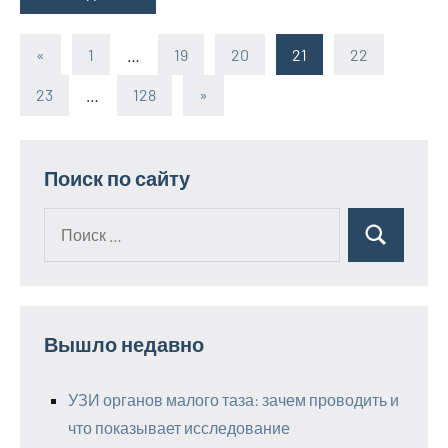
«
Предыдущие
1
…
19
20
21
22
Пагинация
записи
23
…
128
Следующие
»
записей
записи
Поиск по сайту
Поиск
Поиск
для:
Вышло недавно
УЗИ органов малого таза: зачем проводить и
что показывает исследование