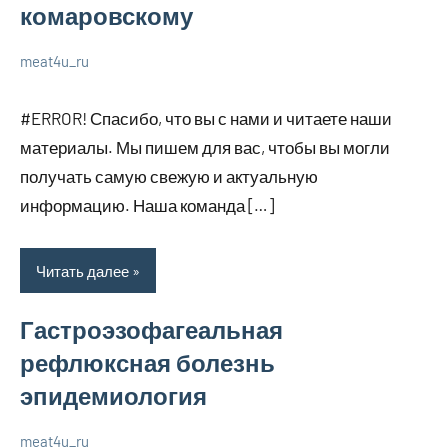
комаровскому
meat4u_ru
20
Нет
Уход
января
комментариев
за
#ERROR! Спасибо, что вы с нами и читаете наши
2024
собой
материалы. Мы пишем для вас, чтобы вы могли
получать самую свежую и актуальную
информацию. Наша команда […]
Читать далее
Гастроэзофагеальная
рефлюксная болезнь
эпидемиология
meat4u_ru