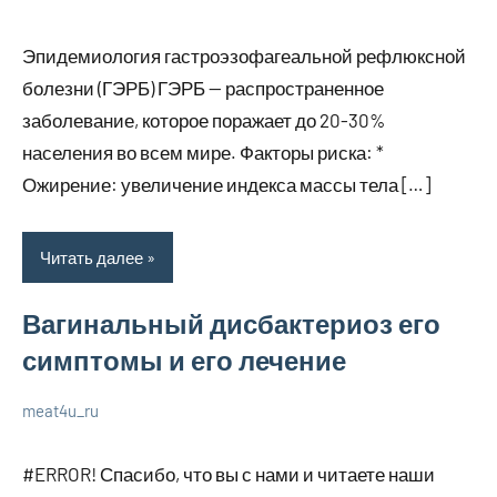
20
Нет
Уход
января
комментариев
за
Эпидемиология гастроэзофагеальной рефлюксной
2024
собой
болезни (ГЭРБ) ГЭРБ — распространенное
заболевание, которое поражает до 20-30%
населения во всем мире. Факторы риска: *
Ожирение: увеличение индекса массы тела […]
Читать далее
Вагинальный дисбактериоз его
симптомы и его лечение
meat4u_ru
20
Нет
Уход
января
комментариев
за
#ERROR! Спасибо, что вы с нами и читаете наши
2024
собой