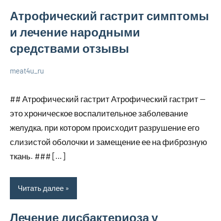
Атрофический гастрит симптомы
и лечение народными
средствами отзывы
meat4u_ru
20
Нет
Уход
января
комментариев
за
## Атрофический гастрит Атрофический гастрит —
2024
собой
это хроническое воспалительное заболевание
желудка, при котором происходит разрушение его
слизистой оболочки и замещение ее на фиброзную
ткань. ### […]
Читать далее
Лечение дисбактериоза у