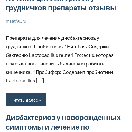
грудничков препараты отзывы
meat4u_ru
20
Нет
Уход
января
комментариев
за
Препараты для лечения дисбактериоза у
2024
собой
грудничков: Пробиотики: * Био-Гая: Содержит
бактерию Lactobacillus reuteri Protectis, которая
помогает восстановить баланс микробиоты
кишечника. * Пробифор: Содержит пробиотики
Lactobacillus […]
Читать далее
Дисбактериоз у новорожденных
симптомы и лечение по