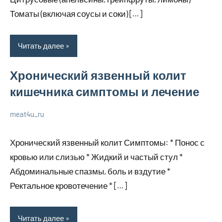
Томаты (включая соусы и соки) […]
Читать далее
Хронический язвенный колит
кишечника симптомы и лечение
meat4u_ru
20
Нет
Уход
января
комментариев
за
Хронический язвенный колит Симптомы: * Понос с
2024
собой
кровью или слизью * Жидкий и частый стул *
Абдоминальные спазмы, боль и вздутие *
Ректальное кровотечение * […]
Читать далее