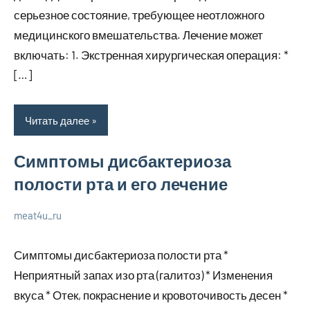
серьезное состояние, требующее неотложного
медицинского вмешательства. Лечение может
включать: 1. Экстренная хирургическая операция: *
[…]
Читать далее
Симптомы дисбактериоза
полости рта и его лечение
meat4u_ru
20
Нет
Уход
января
комментариев
за
Симптомы дисбактериоза полости рта *
2024
собой
Неприятный запах изо рта (галитоз) * Изменения
вкуса * Отек, покраснение и кровоточивость десен *