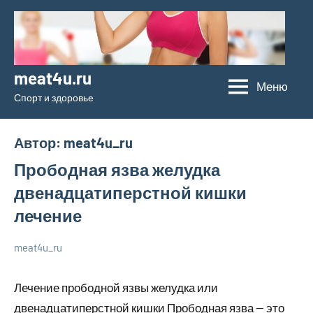
Перейти
к
содержимому
meat4u.ru
Меню
Спорт и здоровье
Автор:
meat4u_ru
Прободная язва желудка
двенадцатиперстной кишки
лечение
meat4u_ru
20
Нет
Уход
января
комментариев
за
Лечение прободной язвы желудка или
2024
собой
двенадцатиперстной кишки Прободная язва — это