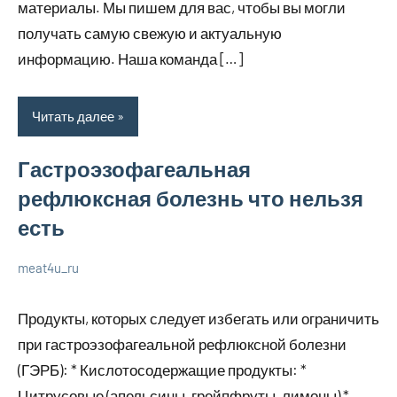
материалы. Мы пишем для вас, чтобы вы могли
получать самую свежую и актуальную
информацию. Наша команда […]
Читать далее
Гастроэзофагеальная
рефлюксная болезнь что нельзя
есть
meat4u_ru
20
Нет
Уход
января
комментариев
за
Продукты, которых следует избегать или ограничить
2024
собой
при гастроэзофагеальной рефлюксной болезни
(ГЭРБ): * Кислотосодержащие продукты: *
Цитрусовые (апельсины, грейпфруты, лимоны) *