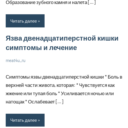
Образование зубного камня и налета […]
Читать далее
Язва двенадцатиперстной кишки
симптомы и лечение
meat4u_ru
20
Нет
Уход
января
комментариев
за
Симптомы язвы двенадцатиперстной кишки * Боль в
2024
собой
верхней части живота, которая: * Чувствуется как
жжение или тупая боль * Усиливается ночью или
натощак * Ослабевает […]
Читать далее