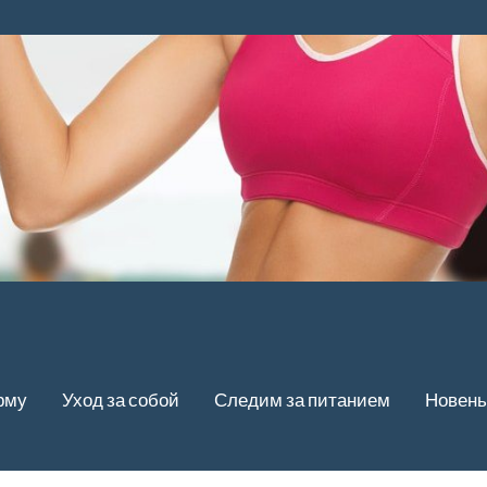
рму
Уход за собой
Следим за питанием
Новень