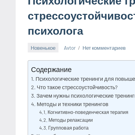
Психологические т
стрессоустойчивос
психолога
Новенькое
Avtor
Нет комментариев
3
марта
Содержание
2026
Психологические тренинги для повыше
Что такое стрессоустойчивость?
Зачем нужны психологические тренинг
Методы и техники тренингов
Когнитивно-поведенческая терапия
Методы релаксации
Групповая работа