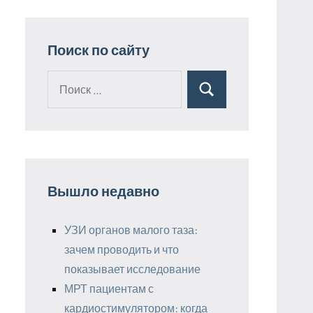
Поиск по сайту
Поиск
Поиск
для:
Вышло недавно
УЗИ органов малого таза:
зачем проводить и что
показывает исследование
МРТ пациентам с
кардиостимулятором: когда