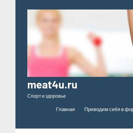
Перейти
к
содержимому
meat4u.ru
Спорт и здоровье
Главная
Приводим себя в фо