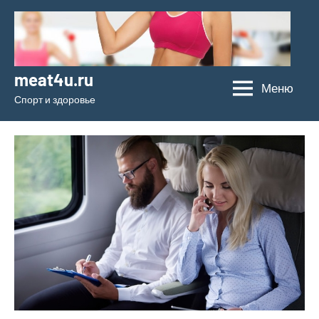
Перейти
к
содержимому
meat4u.ru
Меню
Спорт и здоровье