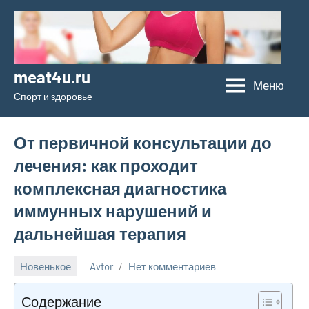
Перейти
к
содержимому
meat4u.ru
Меню
Спорт и здоровье
От первичной консультации до
лечения: как проходит
комплексная диагностика
иммунных нарушений и
дальнейшая терапия
Новенькое
Avtor
Нет комментариев
25
ноября
Содержание