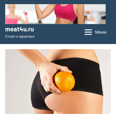
Перейти
к
содержимому
meat4u.ru
Меню
Спорт и здоровье