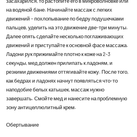
засахарился, то растопите его в микроволновке или
на водяной бане. Начинайте массаж с легких
движений – похлопывание по бедру подушечками
пальцев, уделить на это движение две-три минуты.
Далее опять сделайте несколько поглаживающих
движений и приступайте к основной фасе массажа.
Ладони рук прижимайте плотно к коже на 2-3
секунды, мед должен прилипать к ладоням, и
резкими движениями оттягивайте кожу. После того,
как бедрах и ладонях начнут появляться что-то
наподобие белых катышек, массаж нужно
завершать. Смойте мед и нанесите на проблемную
зону антицеллюлитный крем.
Обертывание