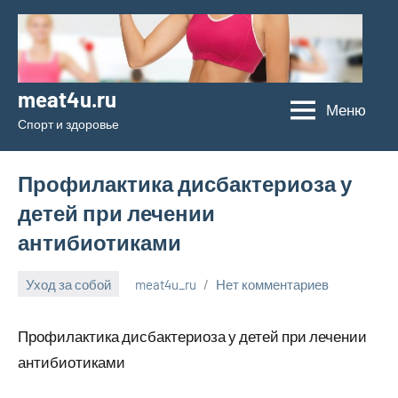
Перейти
к
содержимому
meat4u.ru
Меню
Спорт и здоровье
Профилактика дисбактериоза у
детей при лечении
антибиотиками
Уход за собой
meat4u_ru
Нет комментариев
29
января
Профилактика дисбактериоза у детей при лечении
2024
антибиотиками