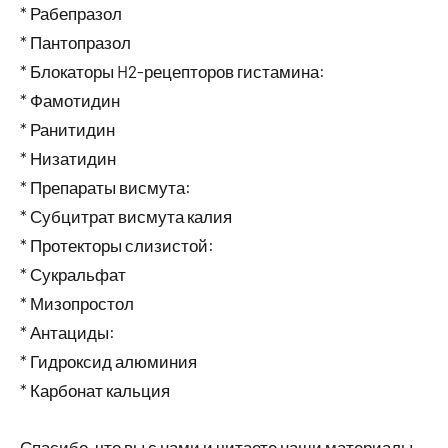
* Рабепразол
* Пантопразол
* Блокаторы H2-рецепторов гистамина:
* Фамотидин
* Ранитидин
* Низатидин
* Препараты висмута:
* Субцитрат висмута калия
* Протекторы слизистой:
* Сукральфат
* Мизопростол
* Антациды:
* Гидроксид алюминия
* Карбонат кальция
Спасибо, что вы с нами и читаете наши материалы.