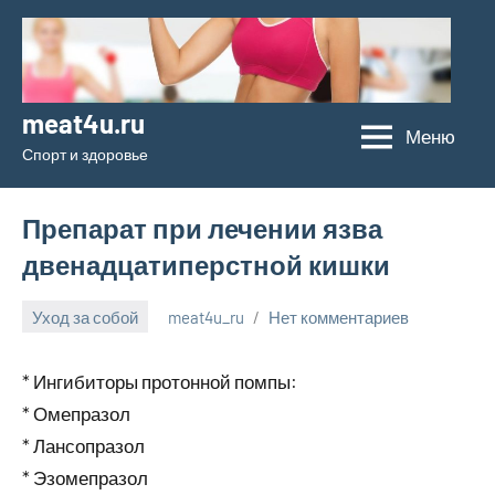
Перейти
к
содержимому
meat4u.ru
Меню
Спорт и здоровье
Препарат при лечении язва
двенадцатиперстной кишки
Уход за собой
meat4u_ru
Нет комментариев
22
января
* Ингибиторы протонной помпы:
2024
* Омепразол
* Лансопразол
* Эзомепразол