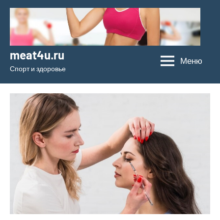
Перейти
к
содержимому
meat4u.ru
Меню
Спорт и здоровье