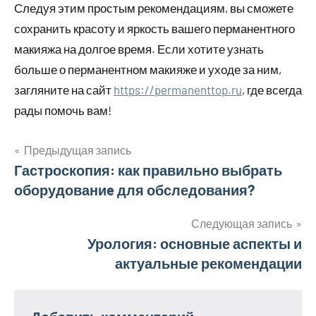
Следуя этим простым рекомендациям, вы сможете
сохранить красоту и яркость вашего перманентного
макияжа на долгое время. Если хотите узнать
больше о перманентном макияже и уходе за ним,
загляните на сайт
https://permanenttop.ru
, где всегда
рады помочь вам!
Предыдущая запись
Навигация
Гастроскопия: как правильно выбрать
оборудованиe для обследования?
по
записям
Следующая запись
Урология: основные аспекты и
актуальные рекомендации