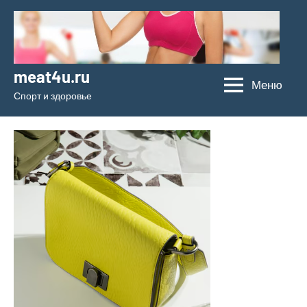
Перейти
к
содержимому
meat4u.ru
Меню
Спорт и здоровье