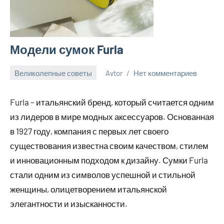
Модели сумок Furla
Великолепные советы
Avtor
Нет комментариев
8
июня
Furla – итальянский бренд, который считается одним
2024
из лидеров в мире модных аксессуаров. Основанная
в 1927 году, компания с первых лет своего
существования известна своим качеством, стилем
и инновационным подходом к дизайну. Сумки Furla
стали одним из символов успешной и стильной
женщины, олицетворением итальянской
элегантности и изысканности.