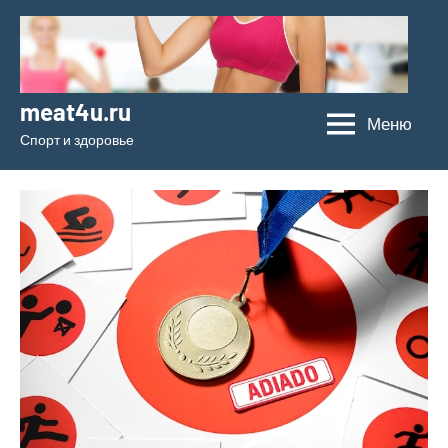
Перейти
к
содержимому
meat4u.ru
Меню
Спорт и здоровье