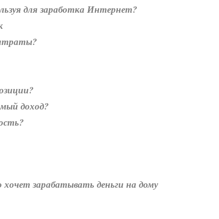
пользуя для заработка Интернет?
к
затраты?
позиции?
емый доход?
ность?
о хочет зарабатывать деньги на дому