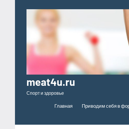
Перейти
к
содержимому
meat4u.ru
Спорт и здоровье
Главная
Приводим себя в фо