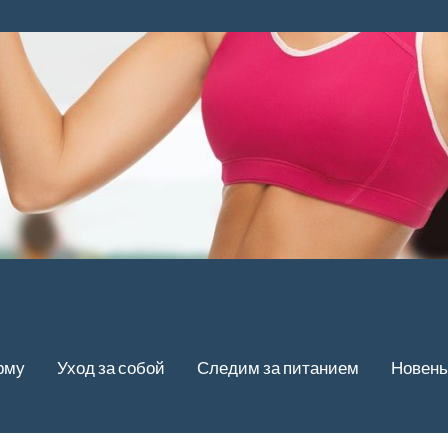
рму
Уход за собой
Следим за питанием
Новень