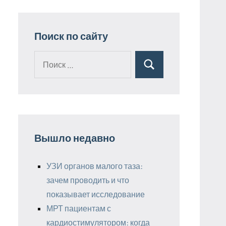
Поиск по сайту
Поиск
Поиск
для:
Вышло недавно
УЗИ органов малого таза:
зачем проводить и что
показывает исследование
МРТ пациентам с
кардиостимулятором: когда