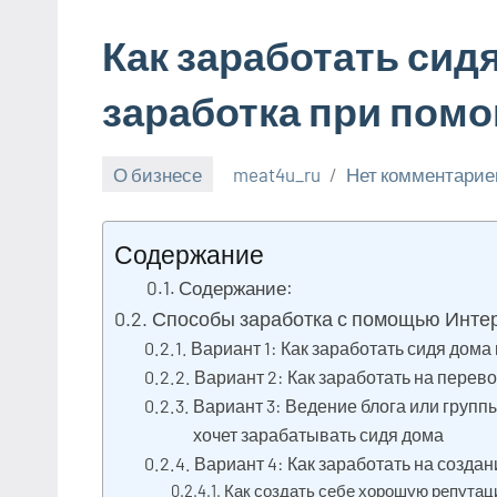
Как заработать сид
заработка при помо
О бизнесе
meat4u_ru
Нет комментарие
1
июля
Содержание
2023
Содержание:
Способы заработка с помощью Инте
Вариант 1: Как заработать сидя дома
Вариант 2: Как заработать на перево
Вариант 3: Ведение блога или группы
хочет зарабатывать сидя дома
Вариант 4: Как заработать на создан
Как создать себе хорошую репута