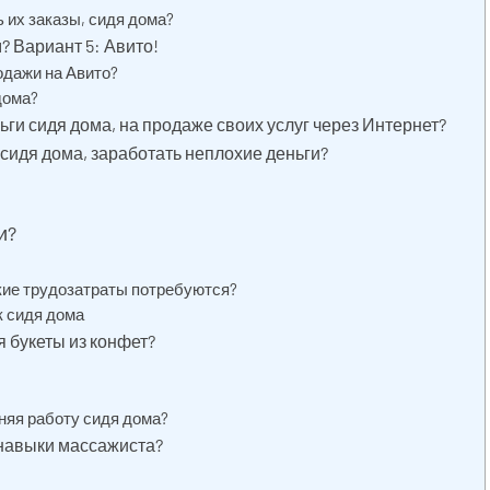
 их заказы, сидя дома?
? Вариант 5: Авито!
одажи на Авито?
дома?
ьги сидя дома, на продаже своих услуг через Интернет?
 сидя дома, заработать неплохие деньги?
и?
кие трудозатраты потребуются?
к сидя дома
я букеты из конфет?
няя работу сидя дома?
ь навыки массажиста?