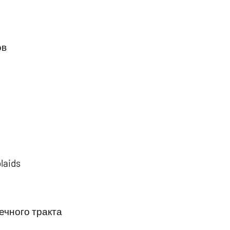
ов
laids
чного тракта