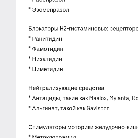
* Эзомепразол
Блокаторы H2-гистаминовых рецептор
* Ранитидин
* Фамотидин
* Низатидин
* Циметидин
Нейтрализующие средства
* Антациды, такие как Maalox, Mylanta, Ro
* Альгинат, такой как Gaviscon
Стимуляторы моторики желудочно-кише
* Метоклопрамид