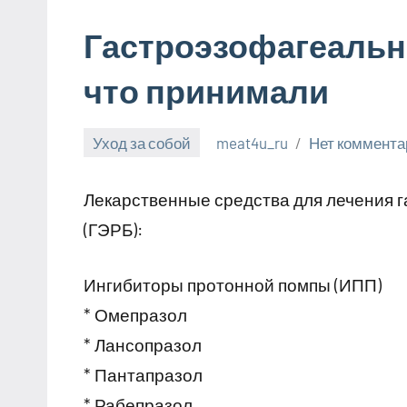
Гастроэзофагеальн
что принимали
Уход за собой
meat4u_ru
Нет коммента
30
января
Лекарственные средства для лечения 
2024
(ГЭРБ):
Ингибиторы протонной помпы (ИПП)
* Омепразол
* Лансопразол
* Пантапразол
* Рабепразол