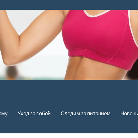
рму
Уход за собой
Следим за питанием
Новень