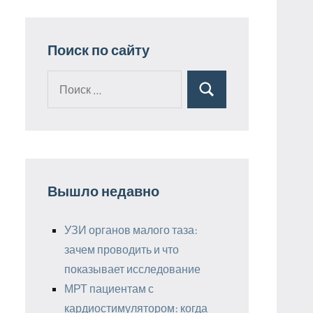
Поиск по сайту
Поиск
Поиск
для:
Вышло недавно
УЗИ органов малого таза:
зачем проводить и что
показывает исследование
МРТ пациентам с
кардиостимулятором: когда