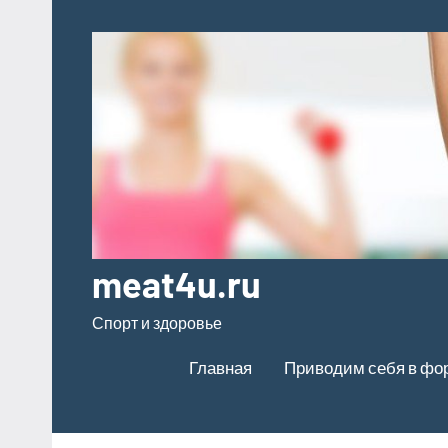
Перейти
к
содержимому
meat4u.ru
Спорт и здоровье
Главная
Приводим себя в фо