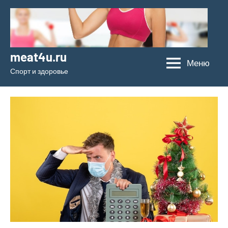
Перейти
к
содержимому
meat4u.ru
Меню
Спорт и здоровье