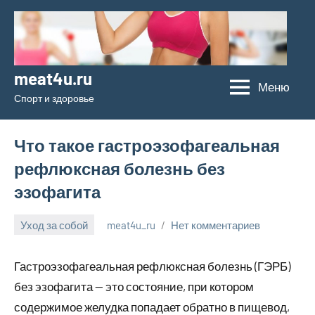
Перейти
к
содержимому
meat4u.ru
Меню
Спорт и здоровье
Что такое гастроэзофагеальная
рефлюксная болезнь без
эзофагита
Уход за собой
meat4u_ru
Нет комментариев
26
января
Гастроэзофагеальная рефлюксная болезнь (ГЭРБ)
2024
без эзофагита — это состояние, при котором
содержимое желудка попадает обратно в пищевод,