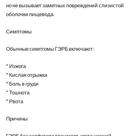
но не вызывает заметных повреждений слизистой
оболочки пищевода.
Симптомы
Обычные симптомы ГЭРБ включают:
* Изжога
* Кислая отрыжка
* Боль в груди
* Тошнота
* Рвота
Причины
ГЭРБ без эзофагита возникает, когда нижний