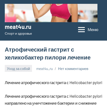
Перейти
к
содержимому
meat4u.ru
Меню
Спорт и здоровье
Атрофический гастрит с
хеликобактер пилори лечение
Уход за собой
meat4u_ru
Нет комментариев
23
января
Лечение атрофического гастрита с Helicobacter pylori
2024
Лечение атрофического гастрита с Helicobacter pylori
направлено на уничтожение бактерии и снижение