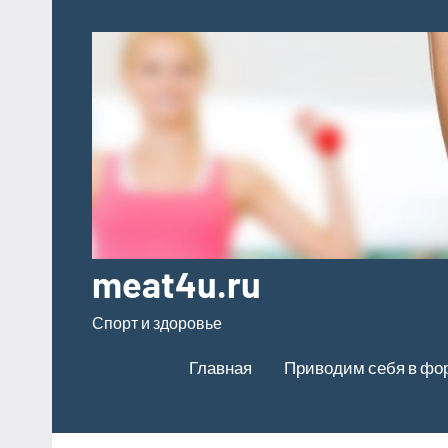
Перейти
к
содержимому
meat4u.ru
Спорт и здоровье
Главная
Приводим себя в фо