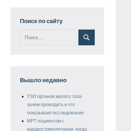
Поиск по сайту
Поиск
Поиск
для:
Вышло недавно
УЗИ органов малого таза:
зачем проводить и что
показывает исследование
МРТ пациентам с
кардиостимулятором: когда