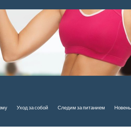
рму
Уход за собой
Следим за питанием
Новень