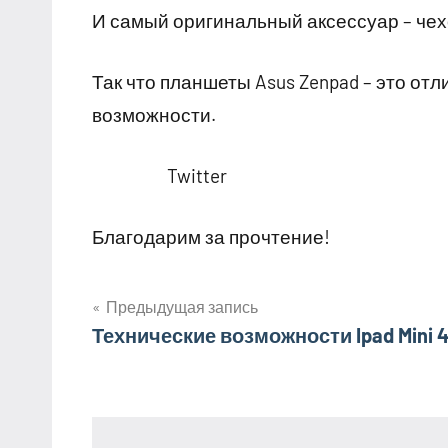
И самый оригинальный аксессуар – чех
Так что планшеты Asus Zenpad – это от
возможности.
Twitter
Благодарим за прочтение!
Предыдущая запись
Навигация
Технические возможности Ipad Mini 
по
записям