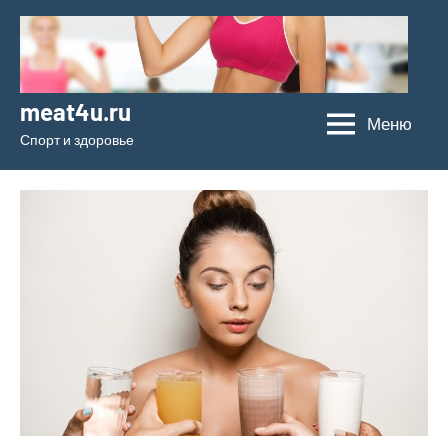
Перейти
к
содержимому
meat4u.ru
Меню
Спорт и здоровье