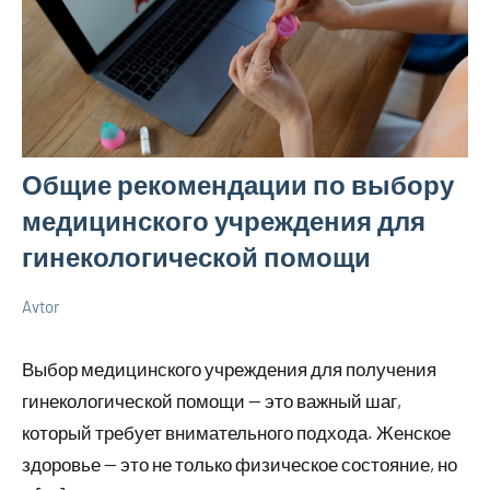
Общие рекомендации по выбору
медицинского учреждения для
гинекологической помощи
Avtor
18
Нет
Новенькое
мая
комментариев
Выбор медицинского учреждения для получения
2025
гинекологической помощи — это важный шаг,
который требует внимательного подхода. Женское
здоровье — это не только физическое состояние, но