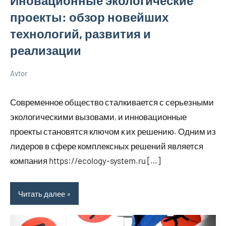
Иновационные экологические
проекты: обзор новейших
технологий, развития и
реализации
Avtor
8
Нет
Новенькое
мая
комментариев
Современное общество сталкивается с серьезными
2025
экологическими вызовами, и инновационные
проекты становятся ключом к их решению. Одним из
лидеров в сфере комплексных решений является
компания https://ecology-system.ru […]
Читать далее