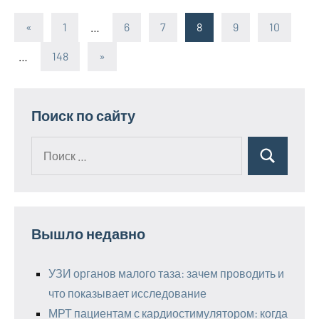
«
Предыдущие
1
…
6
7
8
9
10
Пагинация
записи
…
148
Следующие
»
записей
записи
Поиск по сайту
Поиск
Поиск
для:
Вышло недавно
УЗИ органов малого таза: зачем проводить и
что показывает исследование
МРТ пациентам с кардиостимулятором: когда