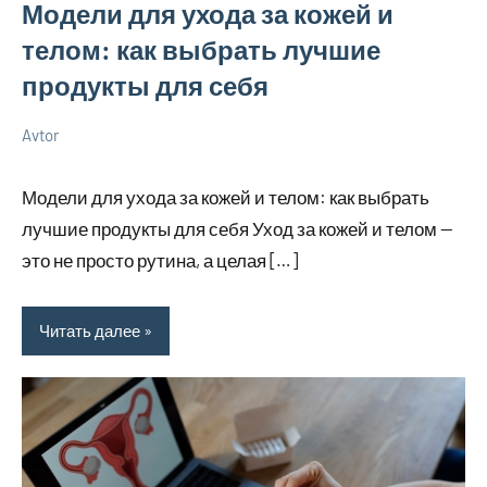
Модели для ухода за кожей и
телом: как выбрать лучшие
продукты для себя
Avtor
20
Нет
Новенькое
мая
комментариев
Модели для ухода за кожей и телом: как выбрать
2025
лучшие продукты для себя Уход за кожей и телом —
это не просто рутина, а целая […]
Читать далее