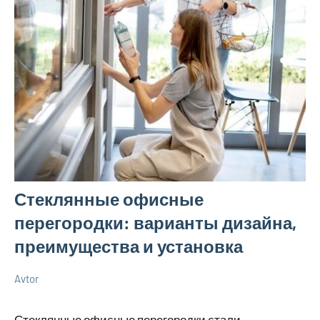
Стеклянные офисные
перегородки: варианты дизайна,
преимущества и установка
Avtor
8
Нет
О
мая
комментариев
бизнесе
Стеклянные офисные перегородки стали