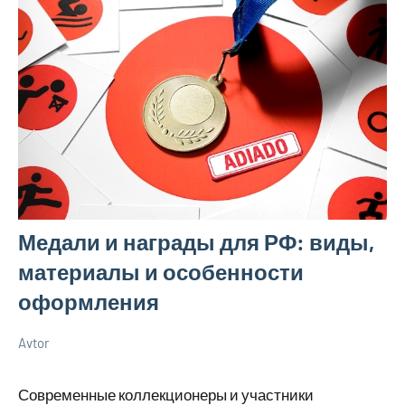
Медали и награды для РФ: виды,
материалы и особенности
оформления
Avtor
8
Нет
Новенькое
мая
комментариев
Современные коллекционеры и участники
2025