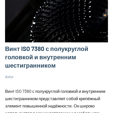
Винт ISO 7380 с полукруглой
головкой и внутренним
шестигранником
Avtor
8
Нет
Новенькое
мая
комментариев
Винт ISO 7380 с полукруглой головкой и внутренним
2025
шестигранником представляет собой крепёжный
элемент повышенной надёжности. Он широко
используется в машиностроении и в мебельном