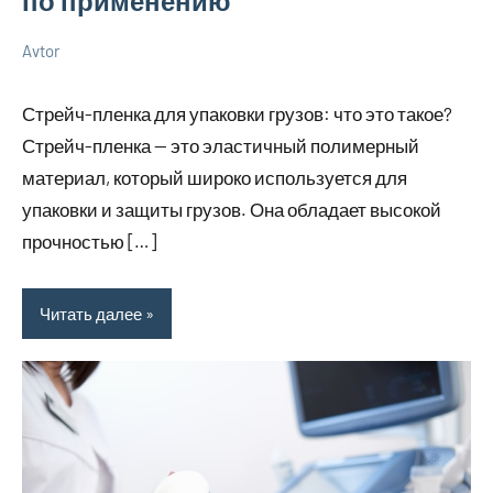
по применению
Avtor
16
Нет
Новенькое
мая
комментариев
Стрейч-пленка для упаковки грузов: что это такое?
2025
Стрейч-пленка — это эластичный полимерный
материал, который широко используется для
упаковки и защиты грузов. Она обладает высокой
прочностью […]
Читать далее