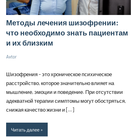
Методы лечения шизофрении:
что необходимо знать пациентам
и их близким
Avtor
6
Нет
Новенькое
мая
комментариев
Шизофрения – это хроническое психическое
2025
расстройство, которое значительно влияет на
мышление, эмоции и поведение. При отсутствии
адекватной терапии симптомы могут обостряться,
снижая качество жизни и […]
Читать далее