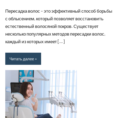
июня
комментариев
за
Пересадка волос – это эффективный способ борьбы
2024
собой
с облысением, который позволяет восстановить
естественный волосяной покров. Существует
несколько популярных методов пересадки волос,
каждый из которых имеет […]
Читать далее