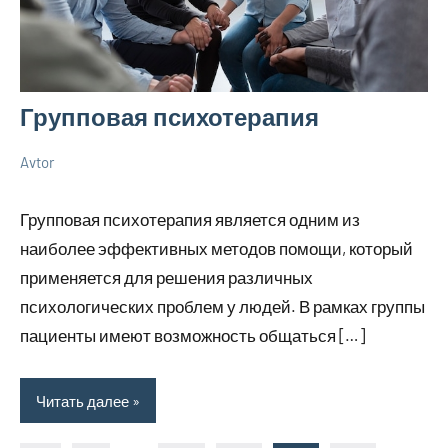
Групповая психотерапия
Avtor
12
Нет
Приводим
мая
комментариев
себя в
Групповая психотерапия является одним из
2024
форму
наиболее эффективных методов помощи, который
применяется для решения различных
психологических проблем у людей. В рамках группы
пациенты имеют возможность общаться […]
Читать далее