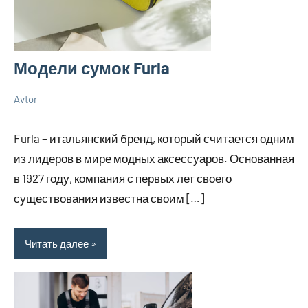
Модели сумок Furla
Avtor
8
Нет
Великолепные
июня
комментариев
советы
Furla – итальянский бренд, который считается одним
2024
из лидеров в мире модных аксессуаров. Основанная
в 1927 году, компания с первых лет своего
существования известна своим […]
Читать далее