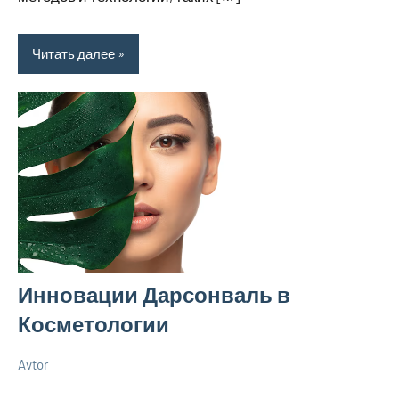
Читать далее
Инновации Дарсонваль в
Косметологии
Avtor
5
Нет
Уход
июня
комментариев