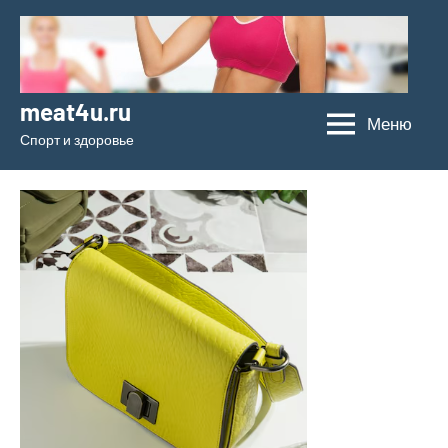
Перейти
к
содержимому
meat4u.ru
Меню
Спорт и здоровье