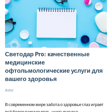
Светодар Pro: качественные
медицинские
офтольмологические услуги для
вашего здоровья
Avtor
1
Нет
Уход
июня
комментариев
за
В современном мире забота о здоровье глаз играет
2024
собой
всё более важную роль, учитывая все