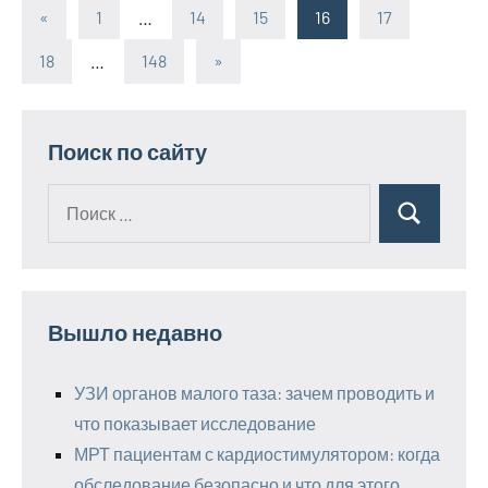
«
Предыдущие
1
…
14
15
16
17
Пагинация
записи
18
…
148
Следующие
»
записей
записи
Поиск по сайту
Поиск
Поиск
для:
Вышло недавно
УЗИ органов малого таза: зачем проводить и
что показывает исследование
МРТ пациентам с кардиостимулятором: когда
обследование безопасно и что для этого