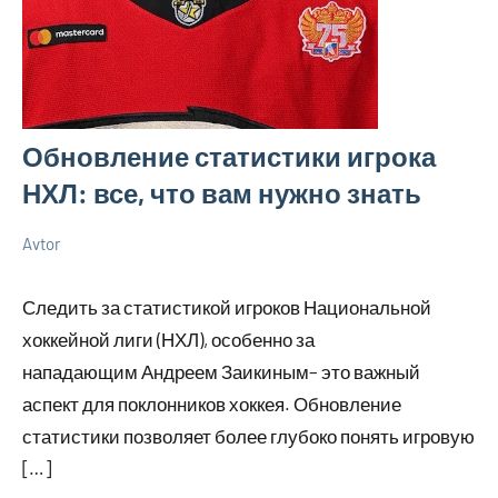
Обновление статистики игрока
НХЛ: все, что вам нужно знать
Avtor
1
Нет
Новенькое
июня
комментариев
Следить за статистикой игроков Национальной
2024
хоккейной лиги (НХЛ), особенно за
нападающим Андреем Заикиным– это важный
аспект для поклонников хоккея. Обновление
статистики позволяет более глубоко понять игровую
[…]