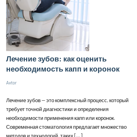
Лечение зубов: как оценить
необходимость капп и коронок
Avtor
5
Нет
Уход
июня
комментариев
за
Лечение зубов — это комплексный процесс, который
2024
собой
требует точной диагностики и определения
необходимости применения капп или коронок.
Современная стоматология предлагает множество
методов и технологий, таких […]