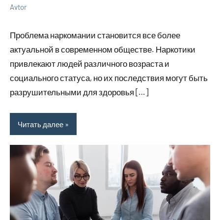
Avtor
28
Нет
Уход
мая
комментариев
за
Проблема наркомании становится все более
2024
собой
актуальной в современном обществе. Наркотики
привлекают людей различного возраста и
социального статуса, но их последствия могут быть
разрушительными для здоровья […]
Читать далее