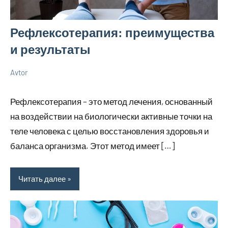
Рефлексотерапия: преимущества
и результаты
Avtor
4
Нет
Уход
июня
комментариев
за
Рефлексотерапия – это метод лечения, основанный
2024
собой
на воздействии на биологически активные точки на
теле человека с целью восстановления здоровья и
баланса организма. Этот метод имеет […]
Читать далее