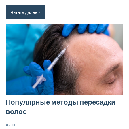
Читать далее
Популярные методы пересадки
волос
Avtor
6
Нет
Уход