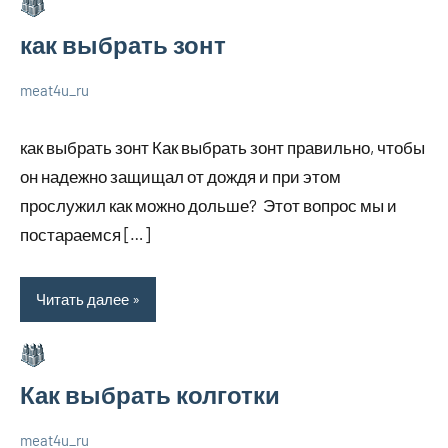
как выбрать зонт
meat4u_ru
1
Нет
Великолепные
июля
комментариев
советы
как выбрать зонт Как выбрать зонт правильно, чтобы
2023
он надежно защищал от дождя и при этом
прослужил как можно дольше? Этот вопрос мы и
постараемся […]
Читать далее
Как выбрать колготки
meat4u_ru