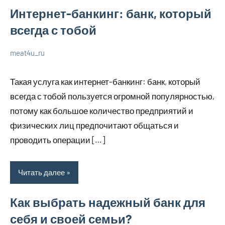
Интернет-банкинг: банк, который
всегда с тобой
meat4u_ru
1
Нет
О
июля
комментариев
бизнесе
Такая услуга как интернет-банкинг: банк, который
2023
всегда с тобой пользуется огромной популярностью,
потому как большое количество предприятий и
физических лиц предпочитают общаться и
проводить операции […]
Читать далее
Как выбрать надежный банк для
себя и своей семьи?