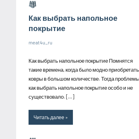
Как выбрать напольное
покрытие
meat4u_ru
1
Нет
Великолепные
июля
комментариев
советы
Как выбрать напольное покрытие Помнятся
2023
такие времена, когда было модно приобретать
ковры в большом количестве. Тогда проблем
как выбрать напольное покрытие особо и не
существовало. […]
Читать далее