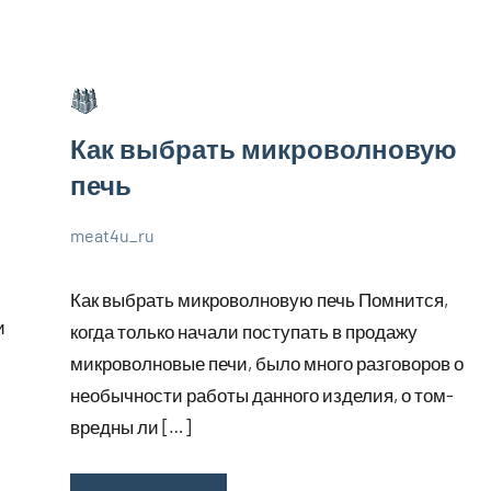
Как выбрать микроволновую
печь
meat4u_ru
1
Нет
Великолепные
июля
комментариев
советы
Как выбрать микроволновую печь Помнится,
2023
и
когда только начали поступать в продажу
микроволновые печи, было много разговоров о
необычности работы данного изделия, о том-
вредны ли […]