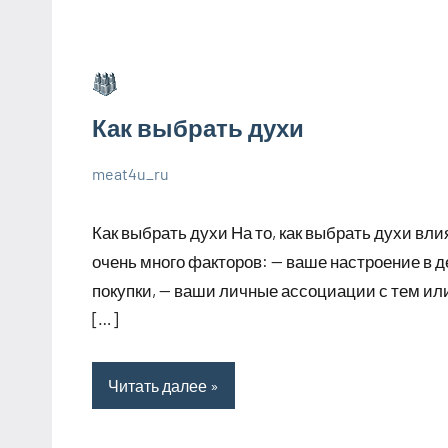
Как выбрать духи
meat4u_ru
1
Нет
Великолепные
июля
комментариев
советы
Как выбрать духи На то, как выбрать духи вли
2023
очень много факторов: — ваше настроение в д
покупки, — ваши личные ассоциации с тем ил
[…]
Читать далее