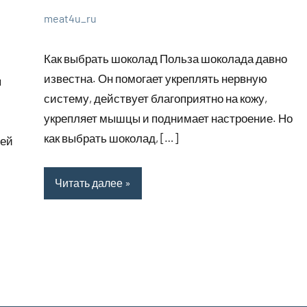
meat4u_ru
1
Нет
Великолепные
июля
комментариев
советы
Как выбрать шоколад Польза шоколада давно
2023
известна. Он помогает укреплять нервную
ы
систему, действует благоприятно на кожу,
укрепляет мышцы и поднимает настроение. Но
как выбрать шоколад, […]
щей
Читать далее