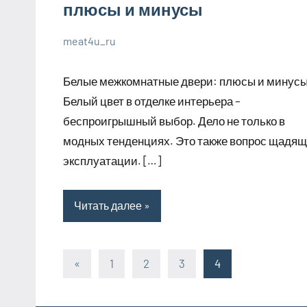
плюсы и минусы
meat4u_ru
1
Нет
Великолепные
июля
комментариев
советы
Белые межкомнатные двери: плюсы и минус
2023
Белый цвет в отделке интерьера –
беспроигрышный выбор. Дело не только в
модных тенденциях. Это также вопрос щадя
эксплуатации. […]
Читать далее
«
Предыдущие
1
2
3
4
Пагинация
записи