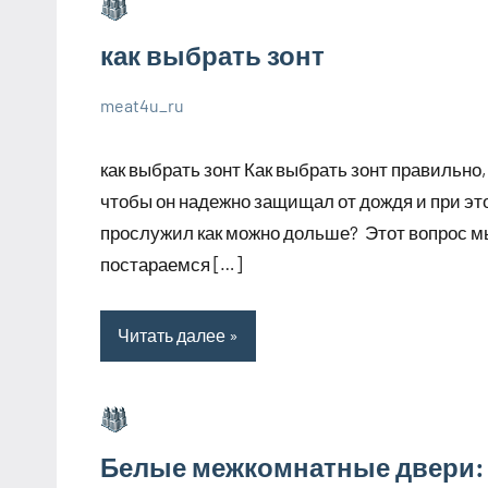
как выбрать зонт
meat4u_ru
1
Нет
Великолепные
июля
комментариев
советы
как выбрать зонт Как выбрать зонт правильно,
2023
чтобы он надежно защищал от дождя и при эт
прослужил как можно дольше? Этот вопрос м
постараемся […]
Читать далее
Белые межкомнатные двери: