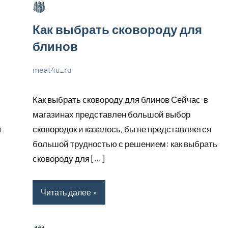
Как выбрать сковороду для
блинов
meat4u_ru
1
Нет
Великолепные
июля
комментариев
советы
Как выбрать сковороду для блинов Сейчас в
2023
магазинах представлен большой выбор
ы
сковородок и казалось, бы не представляется
большой трудностью с решением: как выбрать
сковороду для […]
Читать далее