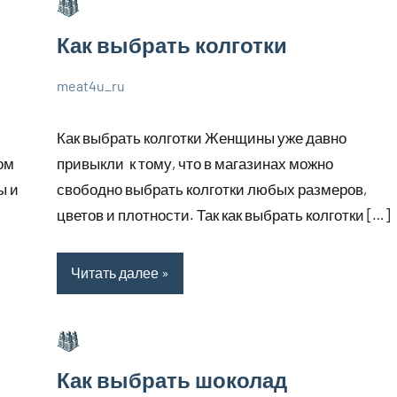
Как выбрать колготки
meat4u_ru
1
Нет
Великолепные
июля
комментариев
советы
Как выбрать колготки Женщины уже давно
2023
ом
привыкли к тому, что в магазинах можно
ы и
свободно выбрать колготки любых размеров,
цветов и плотности. Так как выбрать колготки […]
Читать далее
Как выбрать шоколад