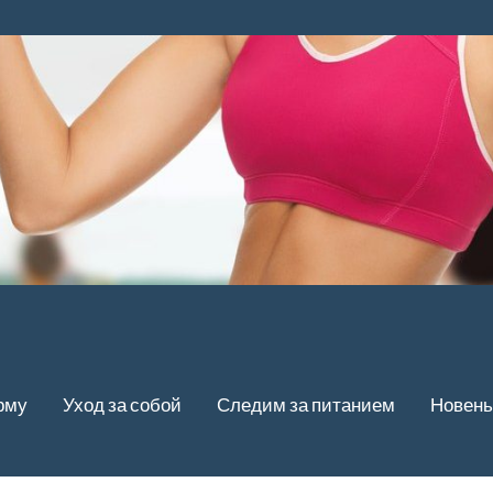
рму
Уход за собой
Следим за питанием
Новень