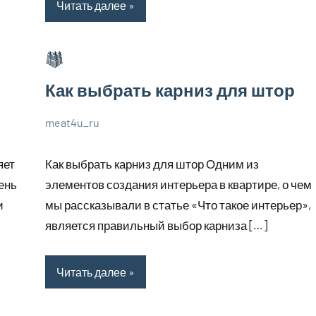
Читать далее
Как выбрать карниз для штор
meat4u_ru
1
Нет
Великолепные
июля
комментариев
советы
яет
Как выбрать карниз для штор Одним из
2023
ень
элементов создания интерьера в квартире, о чем
и
мы рассказывали в статье «Что такое интерьер»,
является правильный выбор карниза […]
Читать далее