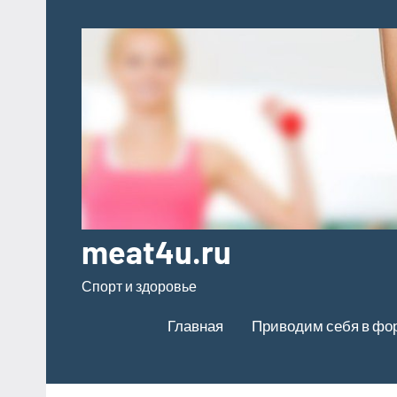
Перейти
к
содержимому
meat4u.ru
Спорт и здоровье
Главная
Приводим себя в фо