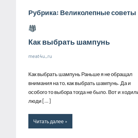
Рубрика:
Великолепные советы
Как выбрать шампунь
meat4u_ru
1
Нет
Великолепные
июля
комментариев
советы
Как выбрать шампунь Раньше я не обращал
2023
внимания на то, как выбрать шампунь. Да и
особого то выбора тогда не было. Вот и ходил
люди […]
Читать далее